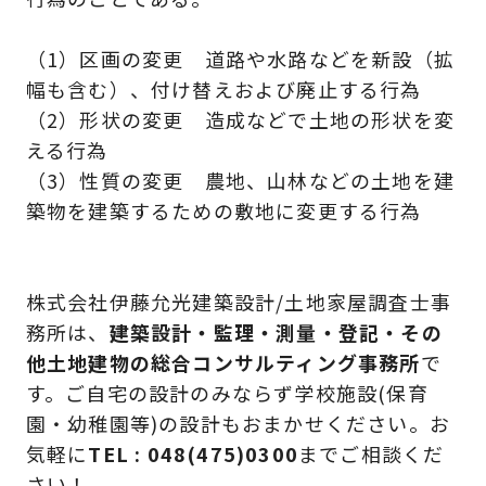
（1）区画の変更 道路や水路などを新設（拡
幅も含む）、付け替えおよび廃止する行為
（2）形状の変更 造成などで土地の形状を変
える行為
（3）性質の変更 農地、山林などの土地を建
築物を建築するための敷地に変更する行為
株式会社伊藤允光建築設計/土地家屋調査士事
務所
は、
建築設計・監理・測量・登記・その
他土地建物の総合コンサルティング事務所
で
す。ご自宅の設計のみならず学校施設(保育
園・幼稚園等)の設計もおまかせください。お
気軽に
TEL : 048(475)0300
までご相談くだ
さい！