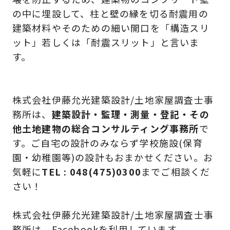
の中に埋設して、柱と壁の縁を切る耐震用の
建築材料やそのための細い開口を「構造スリ
ット」若しくは「耐震スリット」と言いま
す。
株式会社伊藤允光建築設計/土地家屋調査士事
務所
は、
建築設計・監理・測量・登記・その
他土地建物の総合コンサルティング事務所
で
す。ご自宅の設計のみならず学校施設(保育
園・幼稚園等)の設計もおまかせください。お
気軽に
TEL : 048(475)0300
までご相談くだ
さい！
株式会社伊藤允光建築設計/土地家屋調査士事
務所
は、Facebookを利用しています。