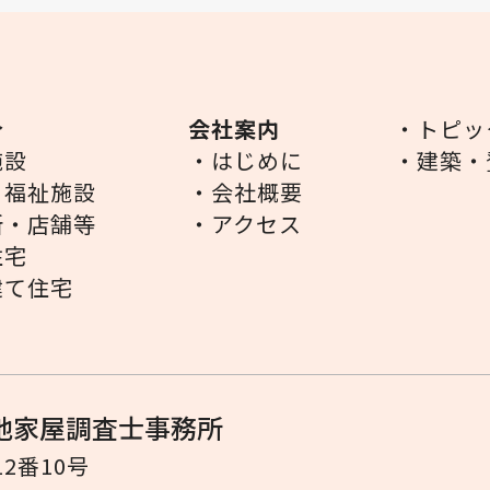
介
会社案内
・トピッ
施設
・はじめに
・建築・
・福祉施設
・会社概要
所・店舗等
・アクセス
住宅
建て住宅
地家屋調査士事務所
12番10号