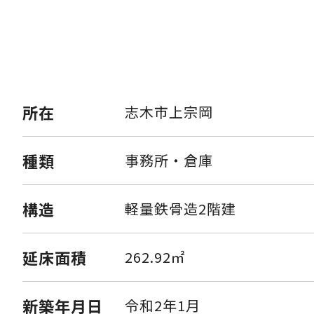
所在
志木市上宗岡
種類
事務所・倉庫
構造
軽量鉄骨造2階建
延床面積
262.92㎡
新築年月日
令和2年1月